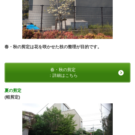
春・秋の剪定は花を咲かせた枝の整理が目的です。
春・秋の剪定
：詳細はこちら
夏の剪定
(軽剪定
)