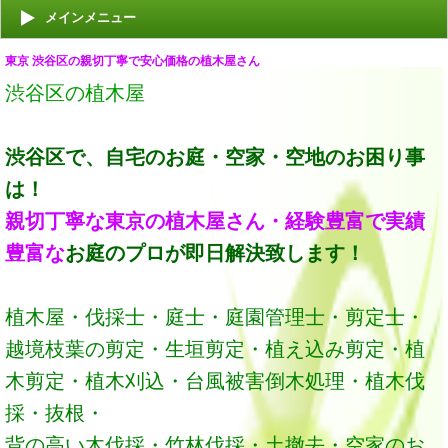
メインメニュー
東京 渋谷区の親切丁寧で安心価格の植木屋さん
渋谷区の植木屋
渋谷区で、自宅のお庭・空家・空地のお困り事
は！
親切丁寧な東京の植木屋さん・経験豊富で実績
豊富な
お庭のプロが即日解決
致します！
植木屋・伐採士・庭士・庭園管理士・剪定士・
越境枝葉の剪定・生垣剪定・植え込み剪定・植
木剪定・植木刈込・台風被害倒木処理・植木伐
採・抜根・
背の高い木伐採・竹林伐採・土撤去・空家のお