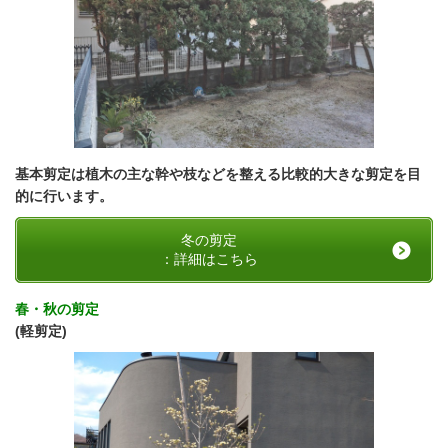
基本剪定は植木の主な幹や枝などを整える比較的大きな剪定を目
的に行います。
冬の剪定
：詳細はこちら
春・秋の剪定
(軽剪定
)