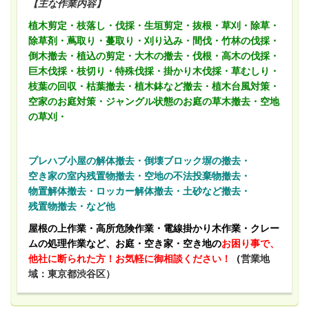
【主な作業内容】
植木剪定・枝落し・伐採・生垣剪定・抜根・草刈・除草・
除草剤・蔦取り・蔓取り・刈り込み・間伐・竹林の伐採・
倒木撤去・植込の剪定・大木の撤去・伐根・高木の伐採・
巨木伐採・枝切り・特殊伐採・掛かり木伐採・草むしり・
枝葉の回収・枯葉撤去・植木鉢など撤去・植木台風対策・
空家のお庭対策・ジャングル状態のお庭の草木撤去・空地
の草刈・
プレハブ小屋の解体撤去・倒壊ブロック塀の撤去・
空き家の室内残置物撤去・空地の不法投棄物撤去・
物置解体撤去・ロッカー解体撤去・土砂など撤去・
残置物撤去・など他
屋根の上作業・高所危険作業・電線掛かり木作業・クレー
ムの処理作業など、お庭・空き家・空き地の
お困り事で、
他社に断られた方！お気軽に御相談ください！
（
営業地
域：東京都渋谷区）