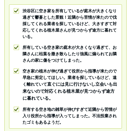
渋谷区に空き家を所有しているが庭木が大きくなり
過ぎて鬱蒼とした景観！近隣から苦情が来たので伐
採してくれる業者を探しているけど、大きすぎて対
応してくれる植木屋さんが見つからず途方に暮れて
いる。
所有している空き家の庭木が大きくなり過ぎて、お
隣さんに枯葉を撒き散らしたり強風に煽られてお隣
さんの家に傷をつけてしまった。
空き家の植木が伸び過ぎて役所から指導が来たので
早急に剪定してほしい。業者を探しているけど、遠
直ぐには見に行けないし立会いも出
く離れていて
来ないので対応くれる植木屋が見つからず途方
に暮れている。
所有する空き地の雑草が伸びすぎて近隣から苦情が
入り役所から指導が入ってしまった。不法投棄され
たゴミもあるようだ。